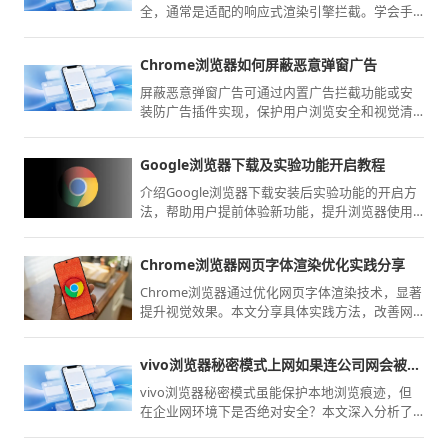
全，通常是适配的响应式渲染引擎拦截。学会手
动启用深度阅读渲染模式或强制获取电脑版网页
源码，能有效绕过前端信息显示限制，让您获取
Chrome浏览器如何屏蔽恶意弹窗广告
最详尽的原始内容。
屏蔽恶意弹窗广告可通过内置广告拦截功能或安
装防广告插件实现，保护用户浏览安全和视觉清
洁度。
Google浏览器下载及实验功能开启教程
介绍Google浏览器下载安装后实验功能的开启方
法，帮助用户提前体验新功能，提升浏览器使用
乐趣。
Chrome浏览器网页字体渲染优化实践分享
Chrome浏览器通过优化网页字体渲染技术，显著
提升视觉效果。本文分享具体实践方法，改善网
页阅读体验。
vivo浏览器秘密模式上网如果连公司网会被抓包吗
vivo浏览器秘密模式虽能保护本地浏览痕迹，但
在企业网环境下是否绝对安全？本文深入分析了
网络流量监控的技术原理，客观阐述了数据在内