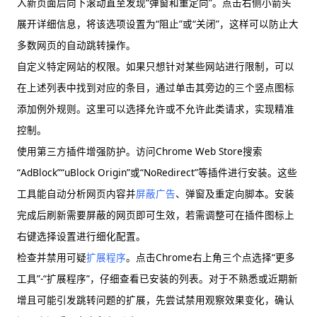
入新页面后向下滚动直至发现“弹窗和重定向”。点击右侧小箭头
展开详细信息，将该选项设置为“阻止”或“关闭”，这样可以防止大
多数网页的自动跳转操作。
自定义特定网站的权限。如果只想针对某些网站进行限制，可以
在上述列表中找到对应的条目，通过单击其旁边的三个竖点图标
添加例外规则。这里可以选择允许或不允许此类请求，实现精准
控制。
使用第三方插件增强防护。访问Chrome Web Store搜索
“AdBlock”“uBlock Origin”或“NoRedirect”等插件进行安装。这些
工具能自动分析网页内容并
屏蔽广告
、弹窗及重定向脚本。安装
完成后刷新需要屏蔽的网页即可生效，若需调整可在插件图标上
右键选择设置进行细化配置。
检查并禁用可疑
扩展程序
。点击Chrome右上角三个点选择“更多
工具”-“扩展程序”，仔细查看已安装的列表。对于不熟悉或近期新
增且可能引发跳转问题的扩展，先尝试禁用观察效果变化，确认