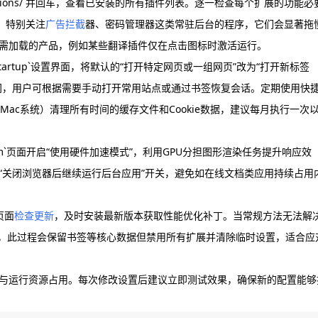
tensions/`并回车，查看已安装的所有插件列表。逐一检查每个扩展的功能必
。特别关注
广告拦截
器、密码管理器这类常驻后台的程序，它们会显著拖
需加载的产品，例如某些翻译插件仅在点击图标时激活运行。
/onStartup`设置界面，将默认的“打开特定网页或一组网页”改为“打开新标签
间，用户可根据需要手动打开常用站点或通过书签恢复会话。定期使用快
ift+Del（Mac系统）清理所有时间的缓存文件和Cookie数据，建议每月执行一次
system`页面开启“使用硬件加速模式”，利用GPU分担图形渲染任务提升响应效
“关闭浏览器后继续运行后台应用”开关，避免如在线文档类应用持续占用
`页面
检查更新
，及时安装最新版本获取性能优化补丁。当常规方法无法解
t`执行重置操作，此过程会保留书签等核心数据但禁用所有扩展并清除临时设置，适合应
与运行资源占用。每次修改设置后建议立即测试效果，确保新的配置能够