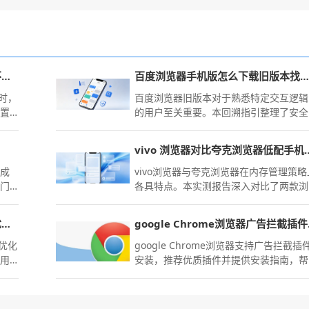
Chrome浏览器新标签页模板加载不出如何处理
百度浏览器手机版怎么下载旧版本找回最熟悉的操作
败时，
百度浏览器旧版本对于熟悉特定交互逻辑
重置
的用户至关重要。本回溯指引整理了安全
合规的旧版本下载渠道，并重点标注了关
于安全性补丁缺失的重要提醒。
vivo 浏览器对比夸克浏
，成
vivo浏览器与夸克浏览器在内存管理策略
的门
各具特点。本实测报告深入对比了两款浏
、物
览器在低配置移动设备上的运行内存占用
抢占
率，旨在通过客观数据为您揭示性能损
Chrome浏览器书签分类整理操作优化实测
goog
耗，指导您选择更节省设备资源的上网方
案。
的优化
google Chrome浏览器支持广告拦截插
使用
安装，推荐优质插件并提供安装指南，帮
助用户营造更清爽的网页浏览环境。