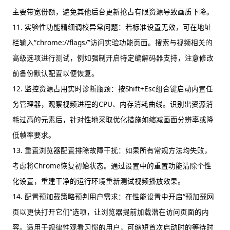
主要带宽份额，避免其他后台更新抢占有限资源导致画质下降。
11. 实验性功能精细调校异常问题：若标准设置无效，可在地址
栏输入“chrome://flags/”访问实验功能页面。搜索与视频相关的
高级选项进行测试，例如强制开启特定编解码器支持，注意修改
前备份默认配置以便恢复。
12. 监控资源占用实时诊断瓶颈：按Shift+Esc组合键启动内置任
务管理器，观察视频进程的CPU、内存消耗曲线。识别出资源消
耗过高的元素后，针对性地采取优化措施如缩减画面分辨率或降
低帧率要求。
13. 重置浏览器配置排除故障干扰：如果所有常规方法均失败，
考虑将Chrome恢复初始状态。通过设置中的重置功能清除个性
化设置，重建干净的运行环境重新测试视频播放效果。
14. 配置预加载策略预判用户需求：在性能设置中开启“预加载网
页以更快打开它们”选项，让浏览器提前加载潜在访问页面的内
容。适用于规律性观看习惯的用户，可缩短首次启动时的等待时