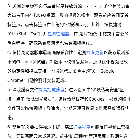
3. 关闭多余标签页与后台程序释放资源：同时打开多个标签页会
大量占用内存和CPU资源，影响视频流畅度。观看前应关闭无关
标签页，点击标签页右上角的“×”按钮即可。此外，按快捷键
“Ctrl+Shift+Esc”打开
任务管理器
，在“进程”标签下结束不需要的
后台程序，确保系统资源优先供给视频播放。
4. 保持浏览器版本最新确保兼容性：定期
检查更新
以获取最新版
本的Chrome浏览器。新版本不仅修复漏洞，还能优化视频播放
的稳定性和格式支持。可通过帮助菜单中的“关于Google
Chrome”自动检测并安装更新。
5. 清除缓存文件
提高加载速度
：进入设置中的“隐私与安全”区
域，点击“清除浏览数据”，选择清除缓存和Cookies。积累的临时
文件可能拖慢视频加载速度，定期清理可恢复浏览器高效运行状
态。
6. 禁用非必要插件减少干扰：某些
扩展程序
可能阻碍视频正常播
放，导致画面异常或延迟。前往“扩展程序”管理页面，取消勾选