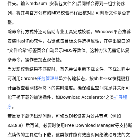
件夹。输入md5sum [安装包文件名]后同样会得到一组字符序
列，将其与官方公布的MD5校验码仔细核对即可判断文件是否完
整。
除命令行方式外还可借助专业工具完成校验。Windows平台推荐
安装HashTab软件，右键点击目标文件选择属性，在弹出窗口的
“文件哈希”标签页会自动显示MD5等数值。这种方法无需记忆复
杂命令，操作更加直观便捷。
当发现校验结果不匹配时，首先尝试重新下载文件。下载过程中
可利用Chrome
任务管理器
监控传输状态，按Shift+Esc快捷键打
开面板查看网络标签下的实时进度。确保磁盘空间充足并关闭可
能干扰下载的加速插件，如Download Accelerator之类
扩展程
序
。
若反复下载仍出现问题，可修改DNS设置为公共节点（例如
8.8.8.8）后再试。必要时使用Free Download Manager等支持断
点续传的工具进行下载，这类软件能有效应对网络波动导致的文