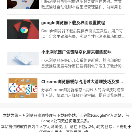
电脑浏览器书签积攒过多会导致管理失效。本文
教您通过自动化脚本或集成管理插件，为常用书
签设置过期失效监控，定期提醒并移除死链，确
保书签库的实时有效性，大幅提升日常资料查阅
google浏览器下载及界面设置教程
的响应效率。
Google浏览器下载后提供界面设置教程，用户可
以自定义主题和布局，实现个性化浏览和功能优
化。
小米浏览器广告策略变化带来哪些影响
小米浏览器在经历几次系统更新后，其内部的信
息流推送密度与弹窗拦截机制似乎发生了微妙的
调整。我们将深度剖析这些变化背后的商业妥
协，以及它们对普通用户日常搜索、阅读连贯性
Chrome浏览器缓存占用过大清理技巧及操作教程
造成的实际干扰，并提供相应的终极屏蔽应对策
略。
分享Chrome浏览器缓存占用过大的清理技巧与操
作方法，帮助用户释放存储空间，提升浏览器性
能。
本站为第三方浏览器资源整理与下载服务站，非谷歌(Google)官方网站，与
Google公司无任何隶属关系。
本站提供的软件仅为个人学习测试使用，请在下载后24小时内删除，不得用于