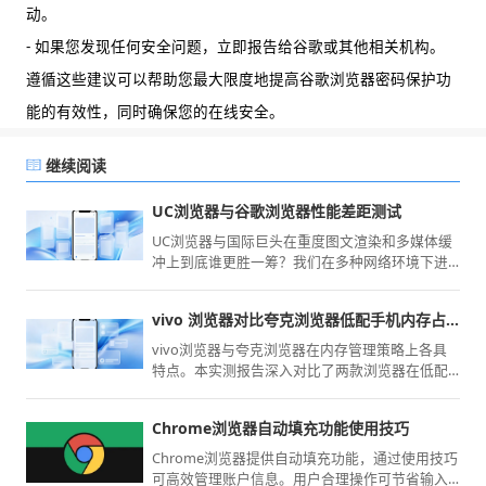
动。
- 如果您发现任何安全问题，立即报告给谷歌或其他相关机构。
遵循这些建议可以帮助您最大限度地提高谷歌浏览器密码保护功
能的有效性，同时确保您的在线安全。
继续阅读
UC浏览器与谷歌浏览器性能差距测试
UC浏览器与国际巨头在重度图文渲染和多媒体缓
冲上到底谁更胜一筹？我们在多种网络环境下进
行了严苛的JS脚本执行与冷启动速度对比。用详实
的数据图表揭秘两大主流引擎的真实加载实力，
vivo 浏览器对比夸克浏览器低配手机内存占用实测
助您告别白屏。
vivo浏览器与夸克浏览器在内存管理策略上各具
特点。本实测报告深入对比了两款浏览器在低配
置移动设备上的运行内存占用率，旨在通过客观
数据为您揭示性能损耗，指导您选择更节省设备
Chrome浏览器自动填充功能使用技巧
资源的上网方案。
Chrome浏览器提供自动填充功能，通过使用技巧
可高效管理账户信息。用户合理操作可节省输入