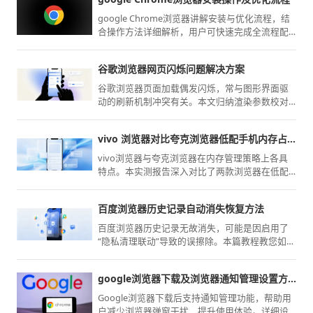
google Chrome浏览器讲解安装与优化流程，结
合操作方法详细解析，用户可快速完成全流程配
置并提升浏览器性能。
谷歌浏览器网页闪烁问题解决方案
谷歌浏览器页面加载偶发闪烁，常与图形界面驱
动的刷新机制冲突有关。本文归纳渲染参数校对
与硬件加速策略调整，精准消除视觉闪烁隐患，
还原平稳舒适的交互浏览感。
vivo 浏览器对比夸克浏览器低配手机内存占用实测
vivo浏览器与夸克浏览器在内存管理策略上各具
特点。本实测报告深入对比了两款浏览器在低配
置移动设备上的运行内存占用率，旨在通过客观
数据为您揭示性能损耗，指导您选择更节省设备
百度浏览器历史记录自动消失恢复方法
资源的上网方案。
百度浏览器历史记录无故消失，可能是因启用了
“隐私清理联动”导致的误擦除。本篇教程教您如何
寻找隐藏的本地数据库备份文件，配合手动将缓
存数据库导出并重新加载，能为您最大程度找回
google浏览器下载及浏览器通知管理设置方法
那段已丢失的浏览轨迹与网页访问足迹。
Google浏览器下载后支持通知管理功能，帮助用
户减少浏览器弹窗干扰，提升使用体验。详细设