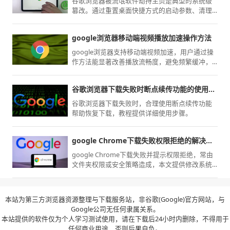
谷歌浏览器被流氓软件劫持主页是典型的系统级
篡改。通过重置桌面快捷方式的启动参数、清理
残留的配置文件及运行注册表清理指令，可彻底
切断篡改源头，找回自定义起始页。
google浏览器移动端视频播放加速操作方法
google浏览器支持移动端视频加速，用户通过操
作方法能显著改善播放流畅度，避免频繁缓冲，
不仅在观影时体验更好，还能在学习、会议等场
景下保持稳定的视频效果。
谷歌浏览器下载失败时断点续传功能的使用方法
谷歌浏览器下载失败时，合理使用断点续传功能
帮助恢复下载，教程提供详细使用步骤。
google Chrome下载失败权限拒绝的解决方案
google Chrome下载失败并提示权限拒绝，常由
文件夹权限或安全策略造成，本文提供修改系统
权限及下载目录设置的修复操作。
本站为第三方浏览器资源整理与下载服务站，非谷歌(Google)官方网站，与
Google公司无任何隶属关系。
本站提供的软件仅为个人学习测试使用，请在下载后24小时内删除，不得用于
任何商业用途，否则后果自负。