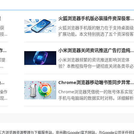
程
火狐浏览器手机版必装插件资深极客推荐五个常用项
速获
火狐浏览器手机版的魅力在于支持桌面级
和技
扩展功能。本文特别挑选了五个资深极客
必备的实用插件，涵盖广告深度拦截、隐
私隐身及网页排版优化等功能，助您通过
google浏览器网页内容快速查找操作实操经验
小米浏览器关闭资讯推送广告打造纯净无干扰浏览环境
个性化配置，极大提升移动端的网页浏览
专业度与操作效率。
可提
小米浏览器频繁的资讯推送影响浏览体
方
验？本教程指导你一键彻底关闭各类非必
，提
要广告推送，还原清净、无干扰的网页阅
读空间。
Chrome浏览器插件批量安装卸载操作技巧全流程解析
Chrome浏览器移动端书签同步异常处理指南
载操作
Chrome浏览器凭借统一的账号体系实现
实现
手机与电脑端的数据实时对称。详细解析
如何解决多端书签同步停滞、优化加密传
输设置以及处理账号登录受限的方案，确
保您的个人收藏和浏览偏好如影随形，在
不同终端切换时依然能获得一致的高端交
互感受。
方浏览器资源整理与下载服务站，非谷歌(Google)官方网站，与Google公司无任