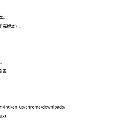
版本。
4及更高版本）。
。
件。
0像素。
tl/en_us/chrome/downloads/
nux）。