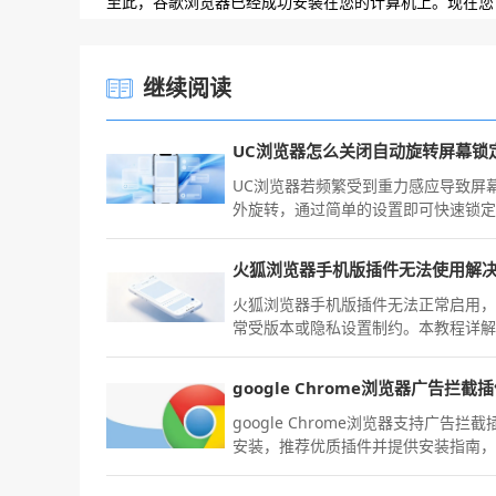
至此，谷歌浏览器已经成功安装在您的计算机上。现在您
继续阅读
UC浏览器若频繁受到重力感应导致屏
外旋转，通过简单的设置即可快速锁
本指南指导您如何将浏览界面固定为
或竖屏显示，确保您在观看影音或阅
文时获得始终如一的稳定视觉反馈，
屏幕乱跳的干扰。
火狐浏览器手机版插件无法正常启用
常受版本或隐私设置制约。本教程详
见故障原因，并提供分步修复指令，
您的扩展功能恢复正常使用体验。
google Chrome浏览器支持广告拦截
安装，推荐优质插件并提供安装指南
助用户营造更清爽的网页浏览环境。