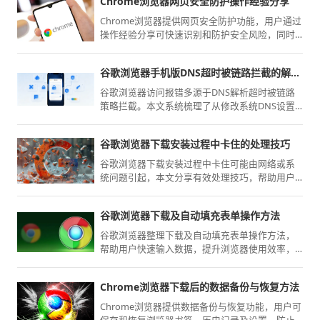
Chrome浏览器网页安全防护操作经验分享
Chrome浏览器提供网页安全防护功能，用户通过
操作经验分享可快速识别和防护安全风险，同时
提升浏览器操作效率，实现安全高效的网页访问
体验。
谷歌浏览器手机版DNS超时被链路拦截的解决思路
谷歌浏览器访问报错多源于DNS解析超时被链路
策略拦截。本文系统梳理了从修改系统DNS设置
到优化链路协议的具体方案，帮助您绕过复杂的
网络拦截，快速修复页面连接中断故障，保障移
谷歌浏览器下载安装过程中卡住的处理技巧
动搜索的极速体验。
谷歌浏览器下载安装过程中卡住可能由网络或系
统问题引起，本文分享有效处理技巧，帮助用户
顺利完成安装。
谷歌浏览器下载及自动填充表单操作方法
谷歌浏览器整理下载及自动填充表单操作方法，
帮助用户快速输入数据，提升浏览器使用效率，
实现表单操作高效便捷。
Chrome浏览器下载后的数据备份与恢复方法
Chrome浏览器提供数据备份与恢复功能，用户可