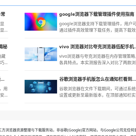
异常
google浏览器下载管理插件使用指南
容显
google浏览器支持下载管理插件，用户
常显
通过插件高效管理下载任务，提高下载效
率并保持文件安全有序。
揭秘
vivo 浏览器对比夸克浏
隐藏
vivo浏览器与夸克浏览器在内存管理策略
技巧
各具特点。本实测报告深入对比了两款浏
换，
览器在低配置移动设备上的运行内存占用
率，旨在通过客观数据为您揭示性能损
Chrome浏览器网页安全防护操作经验分享
谷歌浏览器手机版怎么在通知栏看到当前下载百分比
耗，指导您选择更节省设备资源的上网方
案。
能，用
谷歌浏览器在文件下载期间，可通过系统
护安
设置或更新至最新版本，在顶部通知栏实
实现
时查看下载百分比。这一功能让进度监控
更直观，无需频繁进入APP即可掌握下载
态。
方浏览器资源整理与下载服务站，非谷歌(Google)官方网站，与Google公司无任