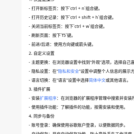
- 打开新标签页：按下`ctrl + n`组合键。
- 打开历史记录：按下`ctrl + shift + h`组合键。
- 关闭当前标签页：按下`ctrl + w`组合键。
- 刷新页面：按下`f5`键。
- 前进/后退：使用方向键或箭头键。
2. 自定义设置
- 主题更换：在浏览器设置中找到“外观”选项，选择自己
- 隐私设置：在“
隐私和安全
”设置中调整个人信息的展示
- 语言切换：在“语言”设置中选择
简体中文
或其他语言。
3. 插件扩展
- 安装
扩展程序
：在浏览器的扩展程序管理中搜索并安装
- 使用插件功能：了解插件的功能，按需安装和使用。
4. 同步与备份
- 账号登录：确保使用谷歌账户登录，以便数据同步。
- 自动保存：开启自动保存功能，防止意外丢失工作进度