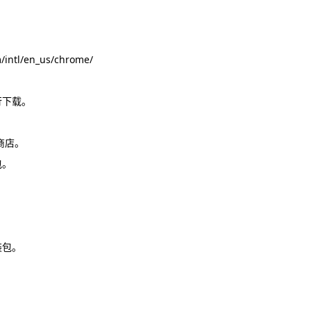
tl/en_us/chrome/
行下载。
商店。
包。
装包。