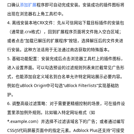
口确认
添加扩展
程序即可自动完成安装。安装成功的插件图标将
出现在浏览器右上角工具栏中。
4. 离线安装本地CRX文件：先从可信网站下载目标插件的安装包
（通常是.crx格式），回到扩展程序页面将文件拖入空白区域；
或者点击“加载已解压的扩展程序”按钮，选择解压后的文件夹进
行安装。这种方法适用于无法通过商店获取的特殊版本。
5. 基础功能配置：安装完成后点击浏览器工具栏上的插件图标，
进入设置界面。可以勾选预设的过滤规则列表来拦截常见广告形
式，也能添加自定义域名到白名单允许特定网站展示必要内容。
例如在uBlock Origin中可勾选“uBlock Filterlists”实现基础防
护。
6. 调整高级过滤策略：对于需要更精细控制的场景，可在插件设
置里添加例外规则。比如输入特定网址格式（如
*.example.com）并选择不过滤该域名下的广告；或者通过编写
CSS/JS代码屏蔽页面中的指定元素。Adblock Plus还支持“可接受