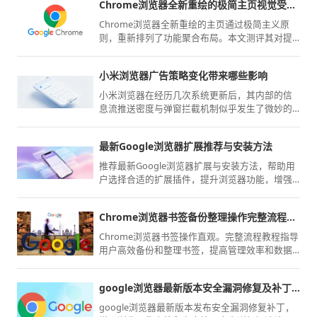
Chrome浏览器全新重绘的极简主页视觉受众效果测评
Chrome浏览器全新重绘的主页通过极简主义原
则，重新排列了功能聚合布局。本文测评其对提
升新用户开启首屏时的注意力分配、降低冗余视
觉干扰方面的实际受众心理效果。
小米浏览器广告策略变化带来哪些影响
小米浏览器在经历几次系统更新后，其内部的信
息流推送密度与弹窗拦截机制似乎发生了微妙的
调整。我们将深度剖析这些变化背后的商业妥
协，以及它们对普通用户日常搜索、阅读连贯性
最新Google浏览器扩展推荐与安装方法
造成的实际干扰，并提供相应的终极屏蔽应对策
略。
推荐最新Google浏览器扩展与安装方法，帮助用
户选择合适的扩展插件，提升浏览器功能，增强
浏览体验，提供更高效的上网方式。
Chrome浏览器书签备份整理操作完整流程教程
Chrome浏览器书签操作直观。完整流程教程指导
用户高效备份和整理书签，提高管理效率和数据
安全。
google浏览器最新版本安全漏洞修复及补丁详解
google浏览器最新版本发布安全漏洞修复补丁，