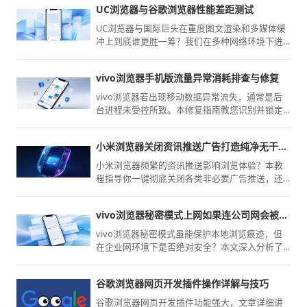
UC浏览器与谷歌浏览器性能差距测试
UC浏览器与国际巨头在重度图文渲染和多媒体缓
冲上到底谁更胜一筹？我们在多种网络环境下进
行了严苛的JS脚本执行与冷启动速度对比。用详实
的数据图表揭秘两大主流引擎的真实加载实力，
vivo浏览器手机版流量异常消耗排查与修复
助您告别白屏。
vivo浏览器若出现移动数据异常流失，通常是后
台进程未受控所致。本修复指南教您识别并锁定
高耗流模块，通过精准配置后台联网与预加载权
限，从源头封堵流量消耗。
小米浏览器关闭资讯推送广告打造纯净无干扰浏览环境
小米浏览器频繁的资讯推送影响浏览体验？本教
程指导你一键彻底关闭各类非必要广告推送，还
原清净、无干扰的网页阅读空间。
vivo浏览器秘密模式上网如果连公司网会被抓包吗
vivo浏览器秘密模式虽能保护本地浏览痕迹，但
在企业网环境下是否绝对安全？本文深入分析了
网络流量监控的技术原理，客观阐述了数据在内
网中的传输状态，旨在帮助用户提升安全意识，
谷歌浏览器网页开发插件操作详解与技巧
了解该模式的实际防护能力与局限性。
谷歌浏览器网页开发插件功能强大，文章详细讲