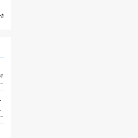
动
程
网站Cookie
e，