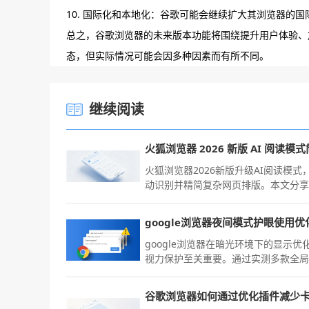
10. 国际化和本地化：谷歌可能会继续扩大其浏览器的
总之，谷歌浏览器的未来版本功能将围绕提升用户体验、
态，但实际情况可能会因多种因素而有所不同。
继续阅读
火狐浏览器2026新版升级AI阅读模式
动识别并精简复杂网页排版。本文分
置心得，指导您如何启用该功能，剥
页广告与多余结构，仅提取正文核心
容，为您构建清爽、舒适的阅读界面
大地提升深度阅读的视觉满足感。
google浏览器在暗光环境下的显示优
视力保护至关重要。通过实测多款全
夜模式渲染方案、配合系统级柔和色
节，为您推荐一套科学的护眼配置参
谷歌浏览器如何通过优化插件减少
有效降低强光对眼部的刺激，在深夜