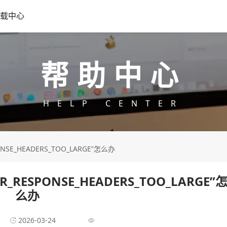
载中心
帮助中心
HELP CENTER
SE_HEADERS_TOO_LARGE”怎么办
RESPONSE_HEADERS_TOO_LARGE”
么办
2026-03-24