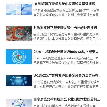
UC浏览器在安卓系统中权限设置异常问题
UC浏览器频繁请求权限且配置无法保存？本文重
点分析安卓系统权限冲突机制，教您通过彻底重
置应用权限并修复安全设置项，恢复浏览器的正
常功能调用与隐私管理。
谷歌浏览器下载安装过程中卡住的处理技巧
谷歌浏览器下载安装过程中卡住可能由网络或系
统问题引起，本文分享有效处理技巧，帮助用户
顺利完成安装。
Chrome浏览器轻量版Windows版下载安装流程优化方法
Chrome浏览器轻量版Windows版安装快速。文
章分享下载安装流程优化方法、管理经验及性能
提升技巧，帮助用户获得高效稳定体验。
UC浏览器广告频繁弹出关闭设置方法详解教程
UC浏览器页面内浮窗广告频发，严重侵蚀阅读空
间。本教程详解从开启内置弹窗拦截到配置第三
方隐私保护规则的操作流程，助您构建清爽UC浏
览器浏览环境，彻底屏蔽视觉骚扰。
百度浏览器手机版怎么下载旧版本找回最熟悉的操作
百度浏览器旧版本对于熟悉特定交互逻辑的用户