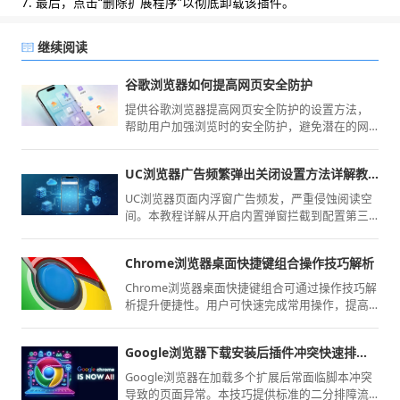
7. 最后，点击“删除扩展程序”以彻底卸载该插件。
继续阅读
谷歌浏览器如何提高网页安全防护
提供谷歌浏览器提高网页安全防护的设置方法，
帮助用户加强浏览时的安全防护，避免潜在的网
络威胁和隐私泄露风险。
UC浏览器广告频繁弹出关闭设置方法详解教程
UC浏览器页面内浮窗广告频发，严重侵蚀阅读空
间。本教程详解从开启内置弹窗拦截到配置第三
方隐私保护规则的操作流程，助您构建清爽UC浏
览器浏览环境，彻底屏蔽视觉骚扰。
Chrome浏览器桌面快捷键组合操作技巧解析
Chrome浏览器桌面快捷键组合可通过操作技巧解
析提升便捷性。用户可快速完成常用操作，提高
工作效率和浏览器操作流畅性。
Google浏览器下载安装后插件冲突快速排查技巧
Google浏览器在加载多个扩展后常面临脚本冲突
导致的页面异常。本技巧提供标准的二分排障流