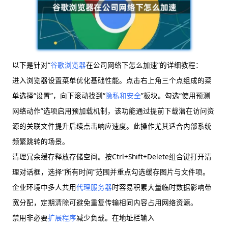
以下是针对“
谷歌浏览器
在公司网络下怎么加速”的详细教程：
进入浏览器设置菜单优化基础性能。点击右上角三个点组成的菜
单选择“设置”，向下滚动找到“
隐私和安全
”板块。勾选“使用预测
网络动作”选项启用预加载机制，该功能通过提前下载潜在访问资
源的关联文件提升后续点击响应速度。此操作尤其适合内部系统
频繁跳转的场景。
清理冗余缓存释放存储空间。按Ctrl+Shift+Delete组合键打开清
理对话框，选择“所有时间”范围并重点勾选缓存图片与文件项。
企业环境中多人共用
代理服务器
时容易积累大量临时数据影响带
宽分配，定期清除可避免重复传输相同内容占用网络资源。
禁用非必要
扩展程序
减少负载。在地址栏输入