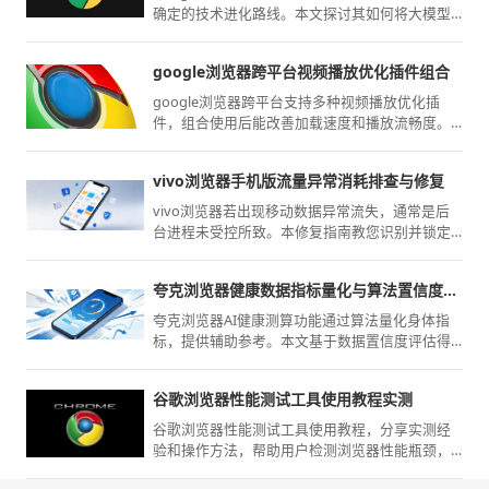
确定的技术进化路线。本文探讨其如何将大模型
能力本地化嵌入，分析这种智能化集成对于保护
用户隐私、提升全场景作业效率的战略前瞻。
google浏览器跨平台视频播放优化插件组合
google浏览器跨平台支持多种视频播放优化插
件，组合使用后能改善加载速度和播放流畅度。
经验技巧分享，帮助用户提升观看体验与操作感
受。
vivo浏览器手机版流量异常消耗排查与修复
vivo浏览器若出现移动数据异常流失，通常是后
台进程未受控所致。本修复指南教您识别并锁定
高耗流模块，通过精准配置后台联网与预加载权
限，从源头封堵流量消耗。
夸克浏览器健康数据指标量化与算法置信度评估结论
夸克浏览器AI健康测算功能通过算法量化身体指
标，提供辅助参考。本文基于数据置信度评估得
出详细结论，提醒用户理智对待智能测算结果，
明确工具的使用边界，引导用户在关注健康时通
谷歌浏览器性能测试工具使用教程实测
过科学方式获取专业诊疗。
谷歌浏览器性能测试工具使用教程，分享实测经
验和操作方法，帮助用户检测浏览器性能瓶颈，
优化运行表现，提高操作效率。