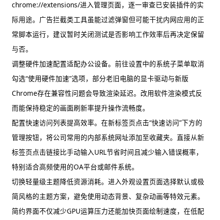
chrome://extensions/进入管理页面，逐一审查已安装插件的实
际用途。广告拦截类工具虽能过滤弹窗但可能干扰内网应用的正
常脚本运行，建议暂时关闭测试是否影响工作效率后再决定保留
与否。
调整硬件加速配置适配办公设备。前往设置中的系统子菜单取消
勾选“使用硬件加速”选项，部分老旧电脑的显卡驱动与新版
Chrome存在兼容性问题会导致渲染延迟。改用软件渲染模式反
而能保持稳定的画面刷新率提升操作流畅度。
配置快速访问列表提高效率。在新标签页点击“快速访问”下方的
管理按钮，将公司常用的内部系统网址添加至收藏夹。直接从新
标签页点击链接比手动输入URL节省时间且减少输入错误概率，
特别适合高频使用的OA平台或邮件系统。
切换轻量级主题降低资源消耗。进入外观设置页面选择默认或极
简风格的主题方案，避免使用动态背景、复杂动画等特效元素。
简约界面不仅减少GPU运算压力还能加快页面绘制速度，在低配