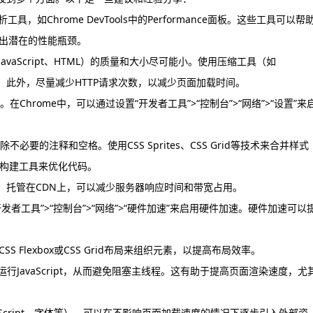
，如Chrome DevTools中的Performance面板。这些工具可以帮
出潜在的性能瓶颈。
avaScript、HTML）的质量和大小尽可能小。使用压缩工具（如
量。此外，尽量减少HTTP请求次数，以减少页面加载时间。
Chrome中，可以通过设置“开发者工具”>“控制台”>“网络”>“设置”来
t代码，删除不必要的注释和空格。使用CSS Sprites、CSS Grid等技术来合并样式
p等构建工具来优化代码。
、字体等）托管在CDN上，可以减少服务器响应时间和带宽占用。
开发者工具”>“控制台”>“网络”>“硬件加速”来启用硬件加速。硬件加速可以
 Flexbox或CSS Grid布局来组织元素，以提高布局效率。
台线程中运行JavaScript，从而避免阻塞主线程。这有助于提高页面渲染速度，尤
vaScript、字体等），可以在不影响页面加载速度的情况下逐步引入外部资