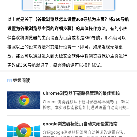
以上就是关于
【谷歌浏览器怎么设置360导航为主页？将360导航
设置为谷歌浏览器主页的详细步骤】
的具体操作方法，有的小伙
伴喜欢将浏览器的主页设置为百度或者是360导航，那么就可以
按照以上的设置方法将其进行设置一下即可，如果发现无法更
改，那么可以通过进入到火绒安全软件中将浏览器保护主页进行
更改成360导航就好了，感兴趣的话可以操作试试。
继续阅读
Chrome浏览器下载路径管理的最佳实践
Chrome浏览器默认下载目录极易堆积成山，难以
检索。本实践指南教您如何通过设置自动询问规
则、配置多盘符存储逻辑以及利用插件实现按文
件类型自动重定向。掌握这些路径管理神技，可
google浏览器标签页自动关闭设置指南
以让您的桌面始终保持整洁，从源头上建立起规
范的文件归档体系，大幅减少后续手动整理的工
介绍google浏览器标签页自动关闭的设置方法，
作量。