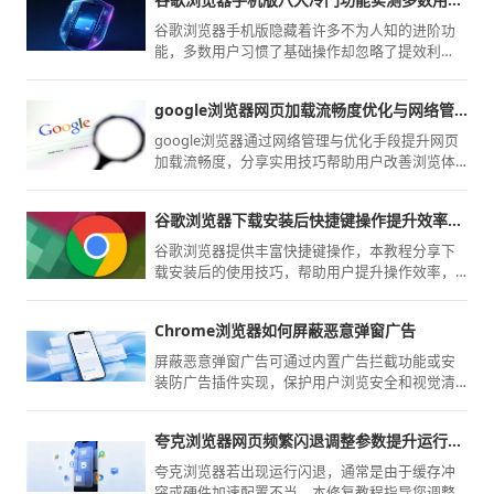
资源的上网方案。
谷歌浏览器手机版隐藏着许多不为人知的进阶功
能，多数用户习惯了基础操作却忽略了提效利
器。本文深度实测了八大被埋没的功能，带您深
度挖掘浏览器潜力，实现移动端上网效率的大幅
google浏览器网页加载流畅度优化与网络管理技巧
跃升。
google浏览器通过网络管理与优化手段提升网页
加载流畅度，分享实用技巧帮助用户改善浏览体
验。
谷歌浏览器下载安装后快捷键操作提升效率技巧
谷歌浏览器提供丰富快捷键操作，本教程分享下
载安装后的使用技巧，帮助用户提升操作效率，
实现更高效的浏览体验。
Chrome浏览器如何屏蔽恶意弹窗广告
屏蔽恶意弹窗广告可通过内置广告拦截功能或安
装防广告插件实现，保护用户浏览安全和视觉清
洁度。
夸克浏览器网页频繁闪退调整参数提升运行稳定性
夸克浏览器若出现运行闪退，通常是由于缓存冲
突或硬件加速配置不当。本修复教程指导您调整