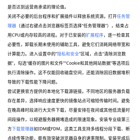
是否达到运营商承诺的理论值。
关闭不必要的后台程序和扩展插件以释放系统资源。打开
任务管
理器
（通过右键点击浏览器标签页选择“任务管理器”），结束占
用CPU或内存较高的进程。对于已安装的
扩展程序
，逐一检查其
必要性，卸载长期未使用的辅助工具，避免它们消耗网络带宽和
计算能力。进入设置中的“
隐私和安全
”区域，点击“清除浏览数
据”，勾选“缓存的图片和文件”“Cookie和其他网站数据”等选项后
执行清除操作。这不仅能回收磁盘空间，还能消除因旧数据堆积
导致的下载性能下降问题。
尝试更换官方提供的本地化下载源链接。不同地区的服务器负载
存在差异，选择响应速度更快的镜像站点可缩短传输时间。避免
在晚高峰时段进行大文件下载，尽量安排在夜间或其他低流量时
间段操作，以规避服务器拥堵造成的限速现象。安装专业级第三
方
下载管理器
如IDM或FDM，这类工具支持多线程分段下载、断
点续传等功能，能有效突破浏览器自身的速率限制。安装完成后