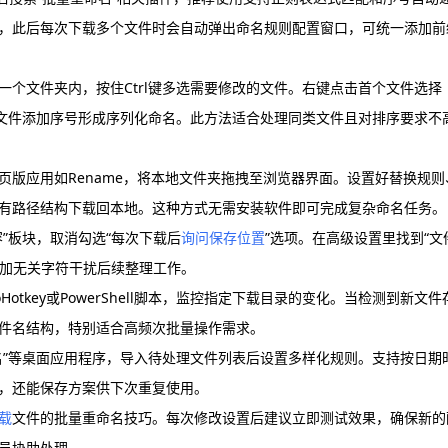
，此后每次下载多个文件时会自动弹出命名规则配置窗口，可统一添加前
个文件夹内，按住Ctrl键多选需要修改的文件。右键点击首个文件选择
他文件添加序号形成序列化命名。此方法适合处理同类文件且对排序要求不
版应用如Rename，将本地文件夹拖拽至浏览器界面。设置好替换规则
有路径结构下载回本地。这种方式无需安装软件即可完成复杂命名任务。
”板块，取消勾选“每次下载后
询问保存位置
”选项。在高级设置里找到“文
添加无关字符干扰后续整理工作。
tkey或PowerShell脚本，监控指定下载目录的变化。当检测到新文件
件名结构，特别适合高频次批量操作需求。
名”等桌面应用程序，导入待处理文件列表后设置多样化规则。支持按日期
，还能保存方案供下次重复使用。
载
文件的批量重命名技巧。每次修改设置后建议立即测试效果，确保新的
员协助处理。