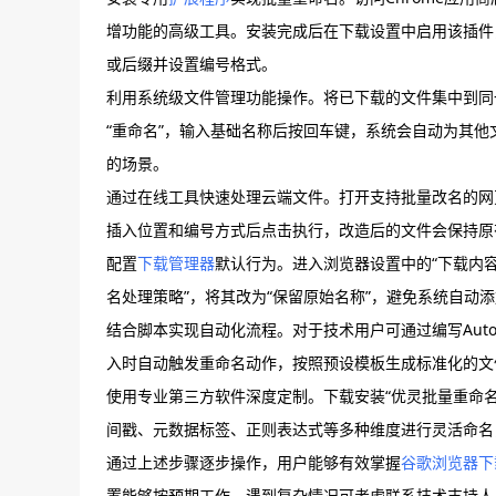
增功能的高级工具。安装完成后在下载设置中启用该插件
或后缀并设置编号格式。
利用系统级文件管理功能操作。将已下载的文件集中到同一
“重命名”，输入基础名称后按回车键，系统会自动为其
的场景。
通过在线工具快速处理云端文件。打开支持批量改名的网页
插入位置和编号方式后点击执行，改造后的文件会保持原
配置
下载管理器
默认行为。进入浏览器设置中的“下载内容
名处理策略”，将其改为“保留原始名称”，避免系统自动
结合脚本实现自动化流程。对于技术用户可通过编写AutoHo
入时自动触发重命名动作，按照预设模板生成标准化的文
使用专业第三方软件深度定制。下载安装“优灵批量重命
间戳、元数据标签、正则表达式等多种维度进行灵活命名
通过上述步骤逐步操作，用户能够有效掌握
谷歌浏览器下
置能够按预期工作。遇到复杂情况可考虑联系技术支持人