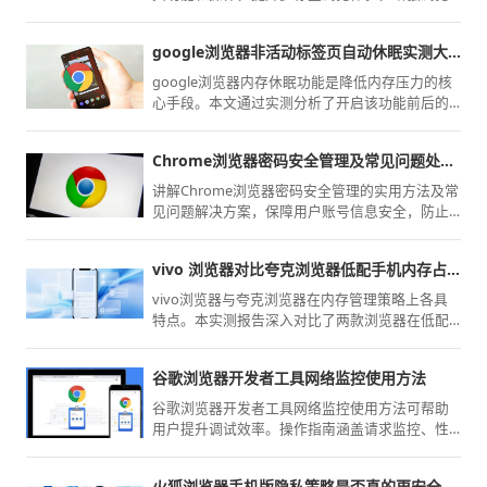
器的操作流畅性。
google浏览器非活动标签页自动休眠实测大幅降低后台系统资源
google浏览器内存休眠功能是降低内存压力的核
心手段。本文通过实测分析了开启该功能前后的
内存占用波动，指导您如何合理自定义休眠规
则，实现系统性能与多任务处理的高效平衡。
Chrome浏览器密码安全管理及常见问题处理方法
讲解Chrome浏览器密码安全管理的实用方法及常
见问题解决方案，保障用户账号信息安全，防止
密码泄露。
vivo 浏览器对比夸克浏览器低配手机内存占用实测
vivo浏览器与夸克浏览器在内存管理策略上各具
特点。本实测报告深入对比了两款浏览器在低配
置移动设备上的运行内存占用率，旨在通过客观
数据为您揭示性能损耗，指导您选择更节省设备
谷歌浏览器开发者工具网络监控使用方法
资源的上网方案。
谷歌浏览器开发者工具网络监控使用方法可帮助
用户提升调试效率。操作指南涵盖请求监控、性
能分析及日志查看，让网页调试更高效。
火狐浏览器手机版隐私策略是否真的更安全