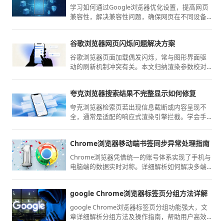
学习如何通过Google浏览器优化设置，提高网页
兼容性，解决兼容性问题，确保网页在不同设备
和浏览器中都能正常显示，提升用户的浏览体
验。
谷歌浏览器网页闪烁问题解决方案
谷歌浏览器页面加载偶发闪烁，常与图形界面驱
动的刷新机制冲突有关。本文归纳渲染参数校对
与硬件加速策略调整，精准消除视觉闪烁隐患，
还原平稳舒适的交互浏览感。
夸克浏览器搜索结果不完整显示如何修复
夸克浏览器检索页若出现信息截断或内容呈现不
全，通常是适配的响应式渲染引擎拦截。学会手
动启用深度阅读渲染模式或强制获取电脑版网页
源码，能有效绕过前端信息显示限制，让您获取
Chrome浏览器移动端书签同步异常处理指南
最详尽的原始内容。
Chrome浏览器凭借统一的账号体系实现了手机与
电脑端的数据实时对称。详细解析如何解决多端
书签同步停滞、优化加密传输设置以及处理账号
登录受限的方案，确保您的个人收藏和浏览偏好
google Chrome浏览器标签页分组方法详解
如影随形，在不同终端切换时依然能获得一致的
高端交互感受。
google Chrome浏览器标签页分组功能强大，文
章详细解析分组方法及操作指南，帮助用户高效