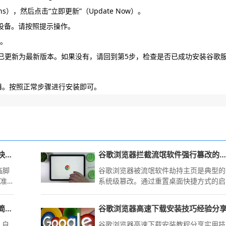
ons），然后点击“立即更新”（Update Now）。
启设备。请按照提示操作。
”。
 Store”已更新为最新版本。如果没有，请回到第5步，检查是否已成功安装谷歌
览器。按照正常步骤进行安装即可。
Google浏览器下载安装后插件冲突快速排查技巧
谷歌浏览器拦截流氓软件强行篡改的默认主页
临脚
谷歌浏览器被流氓软件劫持主页是典型的
标准
系统级篡改。通过重置桌面快捷方式的启
的资
动参数、清理残留的配置文件及运行注册
精准
表清理指令，可彻底切断篡改源头，找回
火狐浏览器 2026 新版 AI 阅读模式简化复杂网页排版
谷歌浏览器高速下载安装技巧经验分
原始
自定义起始页。
溃与
，自
谷歌浏览器高速下载安装教程分享实用技