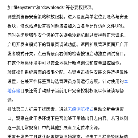
加"fileSystem"和"downloads"等必要权限项。
调整浏览器安全策略释放限制。进入设置菜单定位到隐私与安全
板块，修改站点设置将问题域名加入白名单允许访问文件URL。
同时关闭增强型安全保护开关避免沙箱机制过度拦截正常请求。
启用开发者模式下的背景页调试功能。返回扩展管理页面开启开
发者模式开关，点击背景页右侧的检查按钮启动独立调试窗口。
在这个隔离环境中可以安全地执行断点调试和变量监控操作。
验证操作系统层面的权限分配。右键点击插件安装文件选择属性
设置，在兼容性标签页勾选管理员身份运行选项。针对使用的
本
地存储
目录还需手动赋予当前用户完全控制权限以保证读写畅
通。
排除第三方扩展干扰因素。通过
无痕浏览模式
启动全新会话窗
口，观察在此干净环境下是否能够正常输出日志内容。若可以则
逐一禁用常规窗口中的其他扩展直至定位冲突源。
重置开发者工具默认配置恢复原始状态。点击工具栏齿轮图标选