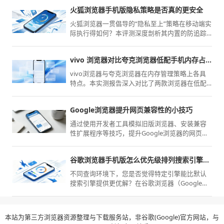
火狐浏览器手机版隐私策略是否真的更安全
火狐浏览器一贯倡导的“隐私至上”策略在移动端实
际执行得如何？本评测深度剖析其内置的防追踪
脚本、沙盒隔离机制以及透明的权限申请逻辑，
为您揭开它在捍卫用户数字足迹方面的真实防护
vivo 浏览器对比夸克浏览器低配手机内存占用实测
边界与安全水平。
vivo浏览器与夸克浏览器在内存管理策略上各具
特点。本实测报告深入对比了两款浏览器在低配
置移动设备上的运行内存占用率，旨在通过客观
数据为您揭示性能损耗，指导您选择更节省设备
Google浏览器提升网页兼容性的小技巧
资源的上网方案。
通过使用开发者工具模拟旧版浏览器、安装兼容
性扩展程序等技巧，提升Google浏览器的网页兼
容性，改善网页显示效果。
谷歌浏览器手机版怎么优先级排列搜索引擎权重
不同查询环境下，您是否觉得特定引擎能比默认
搜索引擎提供更优解？在谷歌浏览器（Google
Chrome）手机版配置中，您可以自定义调整搜索
优先级，自由设置查询偏好。
本站为第三方浏览器资源整理与下载服务站，非谷歌(Google)官方网站，与