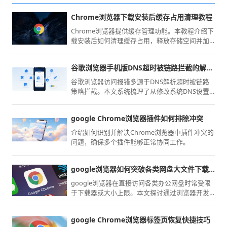
Chrome浏览器下载安装后缓存占用清理教程
Chrome浏览器提供缓存管理功能。本教程介绍下
载安装后如何清理缓存占用，释放存储空间并加
速浏览器运行。
谷歌浏览器手机版DNS超时被链路拦截的解决思路
谷歌浏览器访问报错多源于DNS解析超时被链路
策略拦截。本文系统梳理了从修改系统DNS设置
到优化链路协议的具体方案，帮助您绕过复杂的
网络拦截，快速修复页面连接中断故障，保障移
google Chrome浏览器插件如何排除冲突
动搜索的极速体验。
介绍如何识别并解决Chrome浏览器中插件冲突的
问题，确保多个插件能够正常协同工作。
google浏览器如何突破各类网盘大文件下载限制
google浏览器在直接访问各类办公网盘时常受限
于下载器或大小上限。本文探讨通过浏览器开发
者工具、代理模式与专用插件绕过这些强制限制
的方法，实现大文件的顺畅下载与高效数据传
google Chrome浏览器标签页恢复快捷技巧
输。