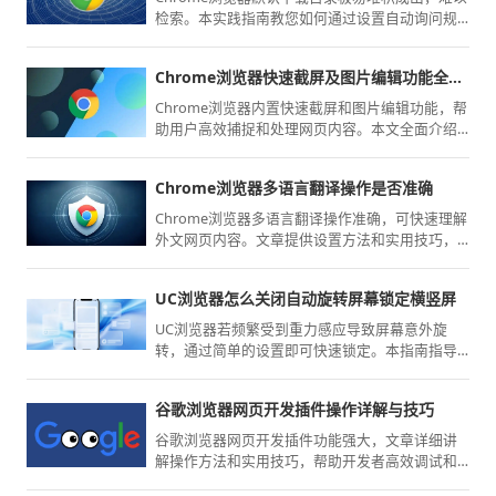
检索。本实践指南教您如何通过设置自动询问规
则、配置多盘符存储逻辑以及利用插件实现按文
件类型自动重定向。掌握这些路径管理神技，可
Chrome浏览器快速截屏及图片编辑功能全面指南
以让您的桌面始终保持整洁，从源头上建立起规
范的文件归档体系，大幅减少后续手动整理的工
Chrome浏览器内置快速截屏和图片编辑功能，帮
作量。
助用户高效捕捉和处理网页内容。本文全面介绍
相关操作方法及实用技巧，提升截图效率和编辑
体验。
Chrome浏览器多语言翻译操作是否准确
Chrome浏览器多语言翻译操作准确，可快速理解
外文网页内容。文章提供设置方法和实用技巧，
提升跨语言浏览体验。
UC浏览器怎么关闭自动旋转屏幕锁定横竖屏
UC浏览器若频繁受到重力感应导致屏幕意外旋
转，通过简单的设置即可快速锁定。本指南指导
您如何将浏览界面固定为横屏或竖屏显示，确保
您在观看影音或阅读长文时获得始终如一的稳定
谷歌浏览器网页开发插件操作详解与技巧
视觉反馈，告别屏幕乱跳的干扰。
谷歌浏览器网页开发插件功能强大，文章详细讲
解操作方法和实用技巧，帮助开发者高效调试和
优化网页，实现高效开发体验。