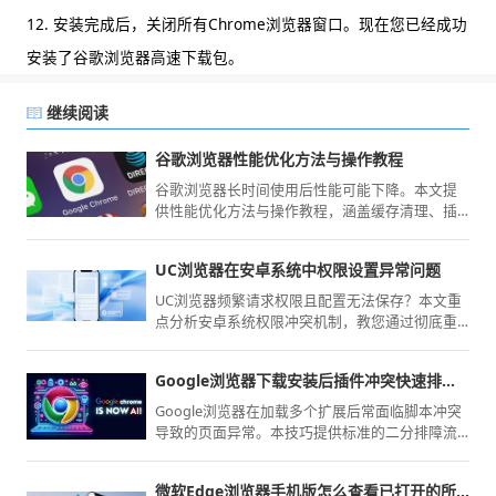
12. 安装完成后，关闭所有Chrome浏览器窗口。现在您已经成功
安装了谷歌浏览器高速下载包。
继续阅读
谷歌浏览器性能优化方法与操作教程
谷歌浏览器长时间使用后性能可能下降。本文提
供性能优化方法与操作教程，涵盖缓存清理、插
件管理等内容，帮助用户保持浏览器高效运行与
稳定体验。
UC浏览器在安卓系统中权限设置异常问题
UC浏览器频繁请求权限且配置无法保存？本文重
点分析安卓系统权限冲突机制，教您通过彻底重
置应用权限并修复安全设置项，恢复浏览器的正
常功能调用与隐私管理。
Google浏览器下载安装后插件冲突快速排查技巧
Google浏览器在加载多个扩展后常面临脚本冲突
导致的页面异常。本技巧提供标准的二分排障流
程，实测各主流插件间的资源占用表现，助您在
完成下载安装后精准定位并移除违规工具，恢复
微软Edge浏览器手机版怎么查看已打开的所有标签页
浏览器最原始的流畅质感与稳定性，从根源解决