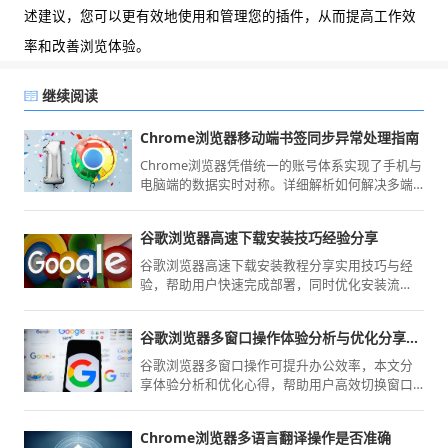
述建议，您可以更有效地使用和管理您的插件，从而提高工作效
率和改善浏览体验。
继续阅读
Chrome浏览器移动端书签同步异常处理指南
Chrome浏览器凭借统一的账号体系实现了手机与
电脑端的数据实时对称。详细解析如何解决多端
书签同步停滞、优化加密传输设置以及处理账号
登录受限的方案，确保您的个人收藏和浏览偏好
谷歌浏览器高速下载安装技巧经验分享
如影随形，在不同终端切换时依然能获得一致的
高端交互感受。
谷歌浏览器高速下载安装教程分享实用技巧与经
验，帮助用户快速完成部署，同时优化安装流
程，实现高效使用和稳定运行。
谷歌浏览器多窗口操作体验分析与优化分享心得
谷歌浏览器多窗口操作可提升办公效率，本文分
享体验分析和优化心得，帮助用户高效切换窗口
并处理多任务。
Chrome浏览器多语言翻译操作是否准确