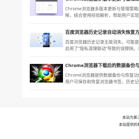
Chrome浏览器多版本更新与管理策略
晰，结合使用经验解析，帮助用户实
本共存与功能优化。
百度浏览器历史记录自动消失恢复
百度浏览器历史记录无故消失，可能
启用了“隐私清理联动”导致的误擦除。
教程教您如何寻找隐藏的本地数据库
文件，配合手动将缓存数据库导出并
加载，能为您最大程度找回那段已丢
浏览轨迹与网页访问足迹。
Chrome浏览器提供数据备份与恢复
用户可保存和恢复浏览器书签、历史
及设置，防止数据丢失，提高管理便
性。
本站为第三
本站提供的