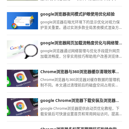
google浏览器夜间模式护眼使用优化经验
google浏览器在暗光环境下的显示优化对视力保
护至关重要。通过实测多款全局黑夜模式渲染方
案、配合系统级柔和色温调节，为您推荐一套科
学的护眼配置参数，有效降低强光对眼部的刺
google浏览器网页加载流畅度优化与网络管理技巧
激，在深夜办公或长时间阅读时提供更舒适的视
觉保障。
google浏览器通过网络管理与优化手段提升网页
加载流畅度，分享实用技巧帮助用户改善浏览体
验。
Chrome浏览器与360浏览器缓存清理效率对比
Chrome浏览器与360浏览器对缓存数据的管理机
制不同。本文通过清理前后的磁盘空间占用实
测，分析对比两者的清理颗粒度、垃圾残留量，
评估系统空间治理效率。
google Chrome浏览器下载安装及浏览器启动页优化教程
google Chrome浏览器提供启动页优化教程，下
载安装后可快速设置首页和常用网站访问，提高
浏览器启动效率和操作便捷性，让使用体验更加
流畅。