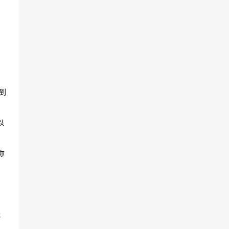
到
以
你
截